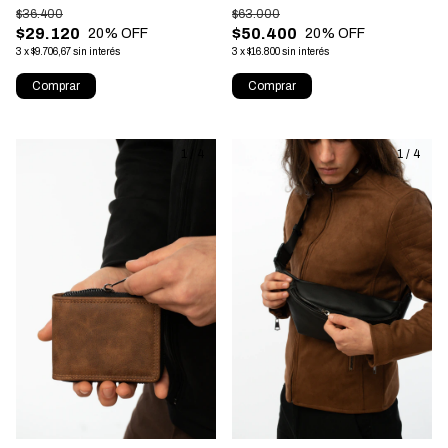
$36.400
$63.000
$29.120
$50.400
20
% OFF
20
% OFF
3
x
$9.706,67
sin interés
3
x
$16.800
sin interés
Comprar
Comprar
1
/
4
1
/
4