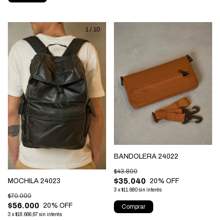
1
/
10
BANDOLERA 24022
$43.800
$35.040
MOCHILA 24023
20
% OFF
3
x
$11.680
sin interés
$70.000
$56.000
20
% OFF
Comprar
3
x
$18.666,67
sin interés