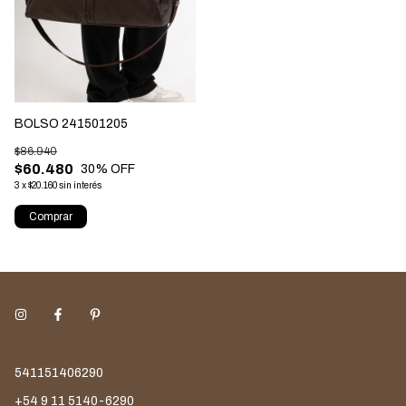
BOLSO 241501205
$86.940
$60.480
30
% OFF
3
x
$20.160
sin interés
Comprar
541151406290
+54 9 11 5140-6290