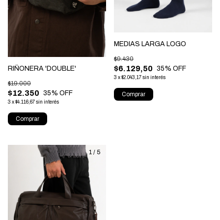
MEDIAS LARGA LOGO
$9.430
$6.129,50
35
% OFF
RIÑONERA 'DOUBLE'
3
x
$2.043,17
sin interés
$19.000
$12.350
35
% OFF
Comprar
3
x
$4.116,67
sin interés
Comprar
1
/
5