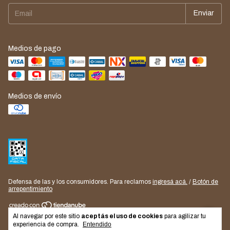
Medios de pago
Medios de envío
Defensa de las y los consumidores. Para reclamos
ingresá acá.
/
Botón de
arrepentimiento
Al navegar por este sitio
aceptás el uso de cookies
para agilizar tu
Copyright Discobolo - 2026. Todos los derechos reservados.
experiencia de compra.
Entendido