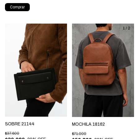
Comprar
1
/
4
1
/
2
SOBRE 21144
MOCHILA 18162
$37.600
$71.000