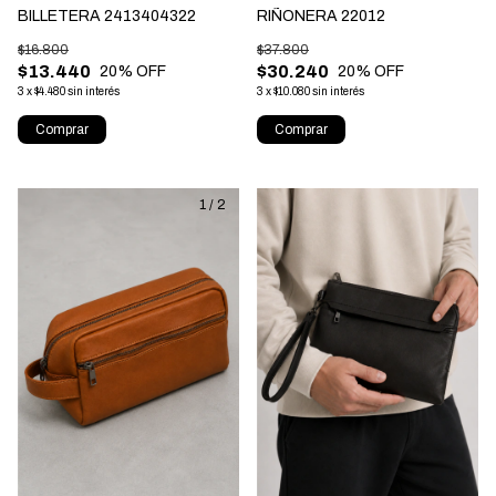
BILLETERA 2413404322
RIÑONERA 22012
$16.800
$37.800
$13.440
$30.240
20
% OFF
20
% OFF
3
x
$4.480
sin interés
3
x
$10.080
sin interés
Comprar
Comprar
1
/
2