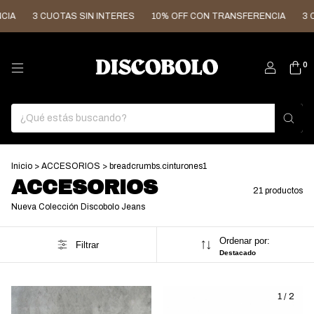
3 CUOTAS SIN INTERES
10% OFF CON TRANSFERENCIA
3 CUOTAS 
0
Inicio
>
ACCESORIOS
>
breadcrumbs.cinturones1
ACCESORIOS
21 productos
Nueva Colección Discobolo Jeans
Ordenar por:
Filtrar
Destacado
1
/
2