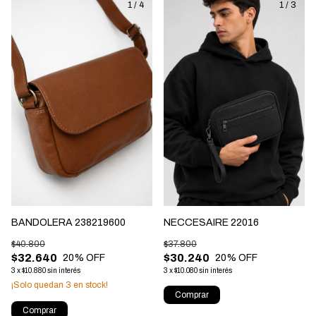
1
/
4
1
/
3
NECCESAIRE 22016
BANDOLERA 238219600
$37.800
$40.800
$30.240
$32.640
20
% OFF
20
% OFF
3
x
$10.080
sin interés
3
x
$10.880
sin interés
¡Solo quedan
3
en stock!
Comprar
Comprar