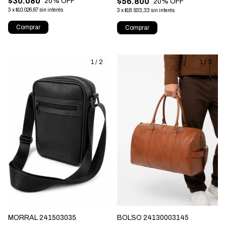
$30.080
$56.800
20
% OFF
20
% OFF
3
x
$10.026,67
sin interés
3
x
$18.933,33
sin interés
Comprar
Comprar
1
/
2
1
/
3
MORRAL 241503035
BOLSO 24130003145