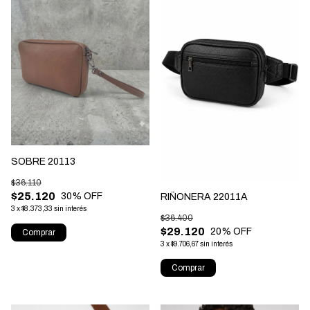
SOBRE 20113
$36.110
$25.120
30
% OFF
RIÑONERA 22011A
3
x
$8.373,33
sin interés
$36.400
$29.120
20
% OFF
Comprar
3
x
$9.706,67
sin interés
Comprar