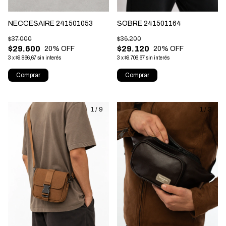
NECCESAIRE 241501053
SOBRE 241501164
$37.000
$36.200
$29.600
$29.120
20
% OFF
20
% OFF
3
x
$9.866,67
sin interés
3
x
$9.706,67
sin interés
Comprar
Comprar
1
/
9
1
/
3