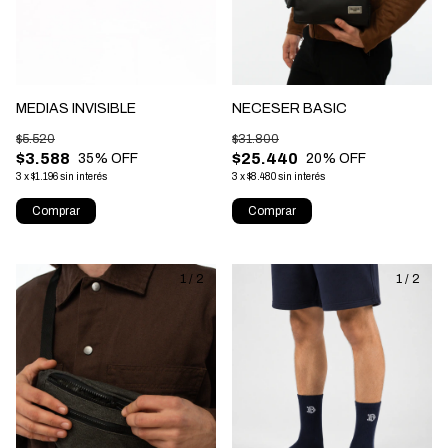
MEDIAS INVISIBLE
NECESER BASIC
$5.520
$31.800
$3.588
$25.440
35
% OFF
20
% OFF
3
x
$1.196
sin interés
3
x
$8.480
sin interés
Comprar
Comprar
1
/
2
1
/
2