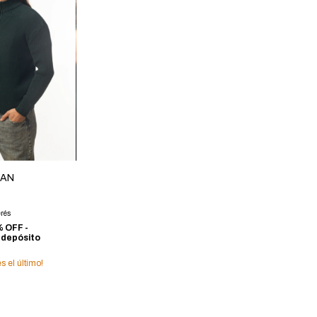
LAN
erés
 OFF -
 depósito
es el último!