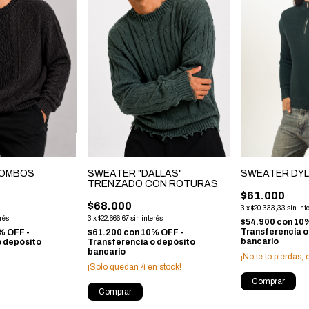
SWEATER DY
ROMBOS
SWEATER "DALLAS"
TRENZADO CON ROTURAS
$61.000
$68.000
3
x
$20.333,33
sin int
erés
3
x
$22.666,67
sin interés
$54.900
con
10%
Transferencia o
% OFF -
$61.200
con
10% OFF -
bancario
o depósito
Transferencia o depósito
bancario
¡No te lo pierdas, 
¡Solo quedan
4
en stock!
Comprar
Comprar