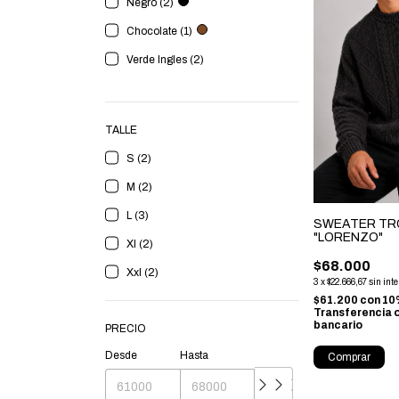
Negro (2)
Chocolate (1)
Verde Ingles (2)
TALLE
S (2)
M (2)
L (3)
SWEATER T
"LORENZO"
Xl (2)
$68.000
Xxl (2)
3
x
$22.666,67
sin int
$61.200
con
10
Transferencia 
bancario
PRECIO
Desde
Hasta
Comprar