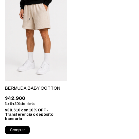
BERMUDA BABY COTTON
$42.900
3
x
$14.300
sin interés
$38.610
con
10% OFF -
Transferencia o depósito
bancario
Comprar