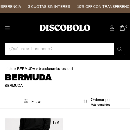
SFERENCIA
3 CUOTAS SIN INTERES
10% OFF CON TRANSFERENCI
0
Inicio
>
BERMUDA
>
breadcrumbs.rustico1
BERMUDA
BERMUDA
Ordenar por:
Filtrar
Más vendidos
1
/
6