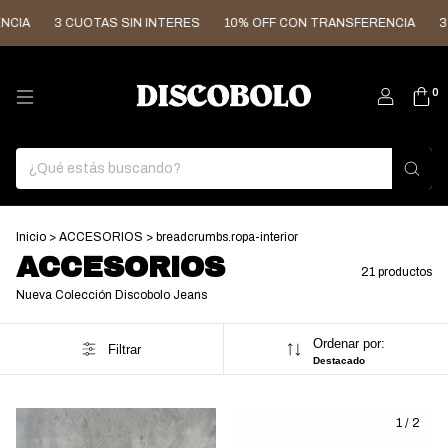
UOTAS SIN INTERES
10% OFF CON TRANSFERENCIA
3 CUOTAS SI
0
Inicio
>
ACCESORIOS
>
breadcrumbs.ropa-interior
ACCESORIOS
21 productos
Nueva Colección Discobolo Jeans
Ordenar por:
Filtrar
Destacado
1
/
2