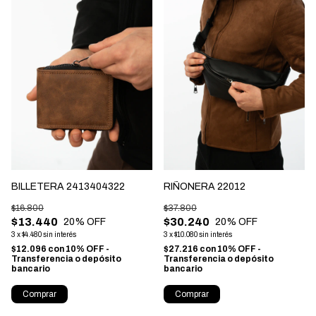
BILLETERA 2413404322
RIÑONERA 22012
$16.800
$37.800
$13.440
$30.240
20
% OFF
20
% OFF
3
x
$4.480
sin interés
3
x
$10.080
sin interés
$12.096
con
10% OFF -
$27.216
con
10% OFF -
Transferencia o depósito
Transferencia o depósito
bancario
bancario
Comprar
Comprar