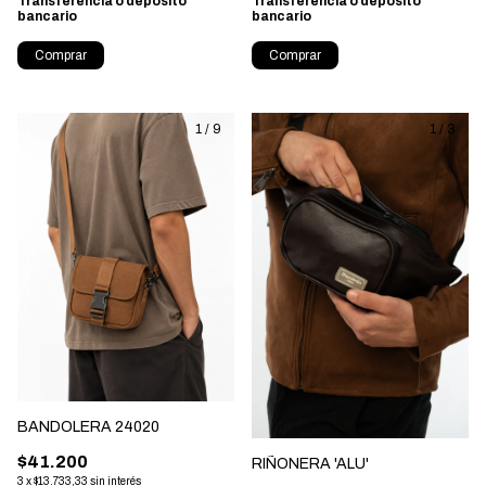
Transferencia o depósito
Transferencia o depósito
bancario
bancario
Comprar
Comprar
1
/
9
1
/
3
BANDOLERA 24020
$41.200
RIÑONERA 'ALU'
3
x
$13.733,33
sin interés