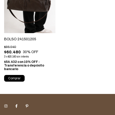
BOLSO 241501205
$86.940
$60.480
30
% OFF
3
x
$20.160
sin interés
$54.432
con
10% OFF -
Transferencia o depósito
bancario
Comprar