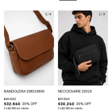
1
/
4
1
/
3
NECCESAIRE 22016
BANDOLERA 238219600
$37.800
$40.800
$30.240
$32.640
20
% OFF
20
% OFF
3
x
$10.080
sin interés
3
x
$10.880
sin interés