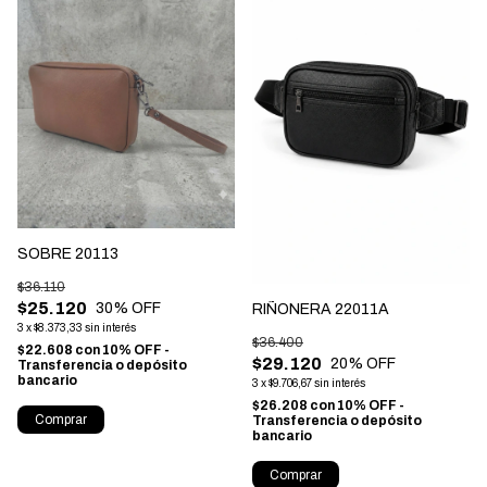
SOBRE 20113
$36.110
$25.120
30
% OFF
RIÑONERA 22011A
3
x
$8.373,33
sin interés
$36.400
$22.608
con
10% OFF -
$29.120
20
% OFF
Transferencia o depósito
bancario
3
x
$9.706,67
sin interés
$26.208
con
10% OFF -
Comprar
Transferencia o depósito
bancario
Comprar