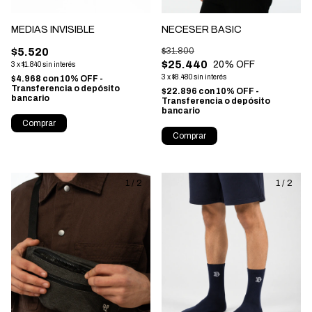
MEDIAS INVISIBLE
NECESER BASIC
$5.520
$31.800
$25.440
20
% OFF
3
x
$1.840
sin interés
3
x
$8.480
sin interés
$4.968
con
10% OFF -
Transferencia o depósito
$22.896
con
10% OFF -
bancario
Transferencia o depósito
bancario
Comprar
Comprar
1
/
2
1
/
2