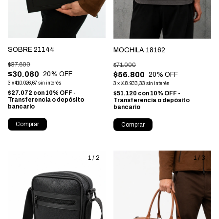
SOBRE 21144
MOCHILA 18162
$37.600
$71.000
$30.080
$56.800
20
% OFF
20
% OFF
3
x
$10.026,67
sin interés
3
x
$18.933,33
sin interés
$27.072
con
10% OFF -
$51.120
con
10% OFF -
Transferencia o depósito
Transferencia o depósito
bancario
bancario
Comprar
Comprar
1
/
2
1
/
3