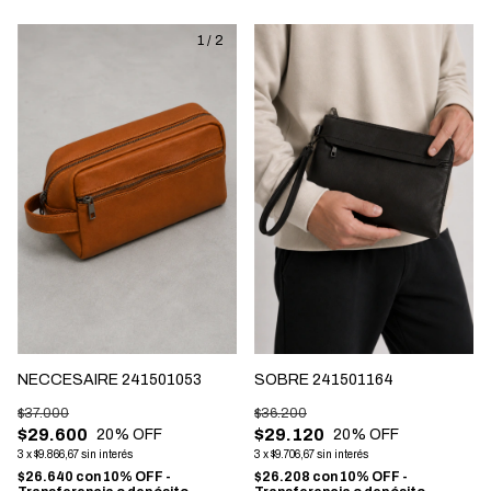
1
/
2
NECCESAIRE 241501053
SOBRE 241501164
$37.000
$36.200
$29.600
$29.120
20
% OFF
20
% OFF
3
x
$9.866,67
sin interés
3
x
$9.706,67
sin interés
$26.640
con
10% OFF -
$26.208
con
10% OFF -