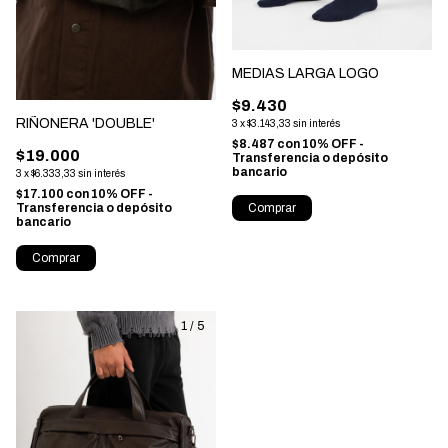
MEDIAS LARGA LOGO
$9.430
RIÑONERA 'DOUBLE'
3
x
$3.143,33
sin interés
$8.487
con
10% OFF -
$19.000
Transferencia o depósito
bancario
3
x
$6.333,33
sin interés
$17.100
con
10% OFF -
Comprar
Transferencia o depósito
bancario
Comprar
1
/
5