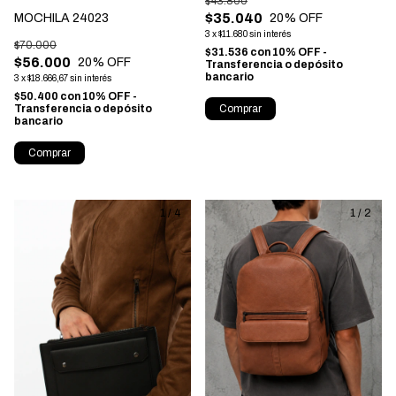
$43.800
$35.040
MOCHILA 24023
20
% OFF
3
x
$11.680
sin interés
$70.000
$31.536
con
10% OFF -
$56.000
20
% OFF
Transferencia o depósito
bancario
3
x
$18.666,67
sin interés
$50.400
con
10% OFF -
Transferencia o depósito
Comprar
bancario
Comprar
1
/
4
1
/
2