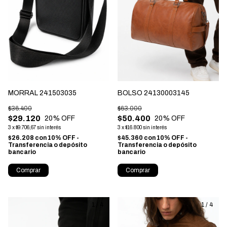
MORRAL 241503035
BOLSO 24130003145
$36.400
$63.000
$29.120
$50.400
20
% OFF
20
% OFF
3
x
$9.706,67
sin interés
3
x
$16.800
sin interés
$26.208
con
10% OFF -
$45.360
con
10% OFF -
Transferencia o depósito
Transferencia o depósito
bancario
bancario
Comprar
Comprar
1
/
4
1
/
4