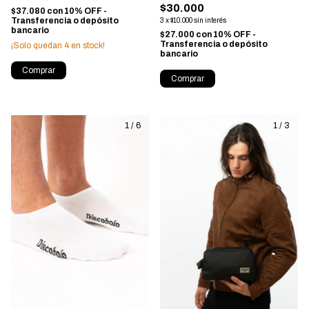
$30.000
$37.080
con
10% OFF -
Transferencia o depósito
3
x
$10.000
sin interés
bancario
$27.000
con
10% OFF -
Transferencia o depósito
¡Solo quedan
4
en stock!
bancario
Comprar
Comprar
1
/
6
1
/
3