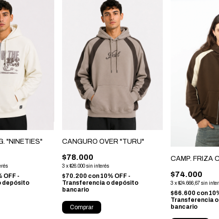
 "NINETIES"
CANGURO OVER "TURU"
$78.000
CAMP. FRIZA
erés
3
x
$26.000
sin interés
$74.000
 OFF -
$70.200
con
10% OFF -
o depósito
Transferencia o depósito
3
x
$24.666,67
sin inte
bancario
$66.600
con
10%
Transferencia o
bancario
Comprar