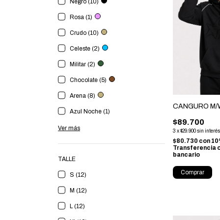
Negro (10)
Rosa (1)
Crudo (10)
Celeste (2)
Militar (2)
Chocolate (5)
Arena (8)
CANGURO M/W
Azul Noche (1)
$89.700
Ver más
3
x
$29.900
sin interé
$80.730
con
10
Transferencia 
bancario
TALLE
Comprar
S (12)
M (12)
L (12)