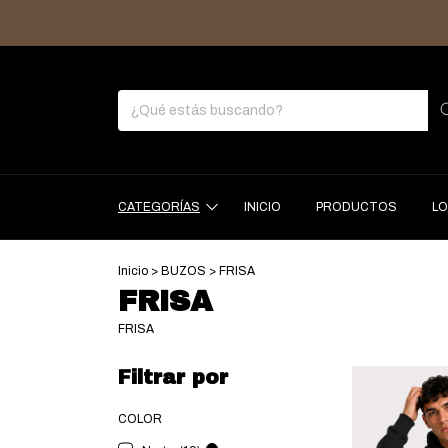
CATEGORÍAS
INICIO
PRODUCTOS
LO
Inicio
>
BUZOS
>
FRISA
FRISA
FRISA
Filtrar por
COLOR