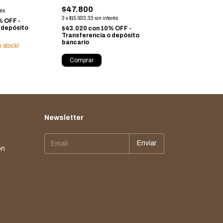
$47.800
rés
3
x
$15.933,33
sin interés
 OFF -
 depósito
$43.020
con
10% OFF -
Transferencia o depósito
bancario
 stock!
Comprar
Newsletter
ón