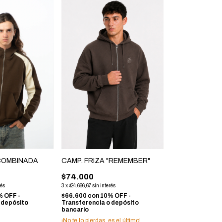
 COMBINADA
CAMP. FRIZA "REMEMBER"
$74.000
rés
3
x
$24.666,67
sin interés
 OFF -
$66.600
con
10% OFF -
 depósito
Transferencia o depósito
bancario
¡No te lo pierdas, es el último!