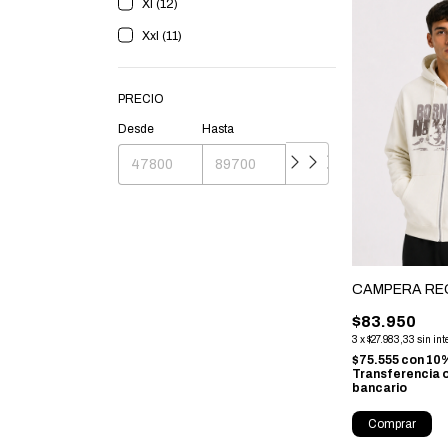
Xl (12)
Xxl (11)
PRECIO
Desde
Hasta
CAMPERA REG.
$83.950
3
x
$27.983,33
sin int
$75.555
con
10%
Transferencia 
bancario
Comprar