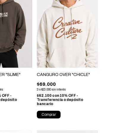
R "SLIME"
CANGURO OVER "CHICLE"
$69.000
rés
3
x
$23.000
sin interés
 OFF -
$62.100
con
10% OFF -
 depósito
Transferencia o depósito
bancario
Comprar