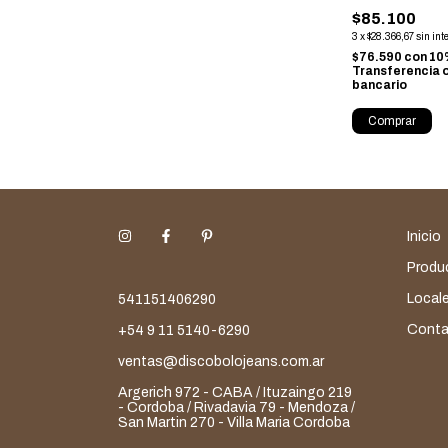
$85.100
3
x
$28.366,67
sin int
$76.590
con
10
Transferencia 
bancario
Comprar
Inicio
Produ
Local
541151406290
Conta
+54 9 11 5140-6290
ventas@discobolojeans.com.ar
Argerich 972 - CABA / Ituzaingo 219
- Cordoba / Rivadavia 79 - Mendoza /
San Martin 270 - Villa Maria Cordoba