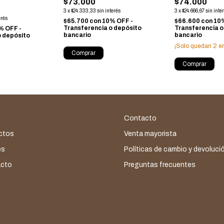
$73.000
$74.000
3
x
$24.333,33
sin interés
3
x
$24.666,67
sin inte
erés
$65.700
con
10% OFF -
$66.600
con
10%
Transferencia o depósito
Transferencia o
% OFF -
bancario
bancario
o depósito
¡Solo quedan
2
en
Comprar
Comprar
Contacto
ctos
Venta mayorista
es
Políticas de cambio y devoluci
cto
Preguntas frecuentes