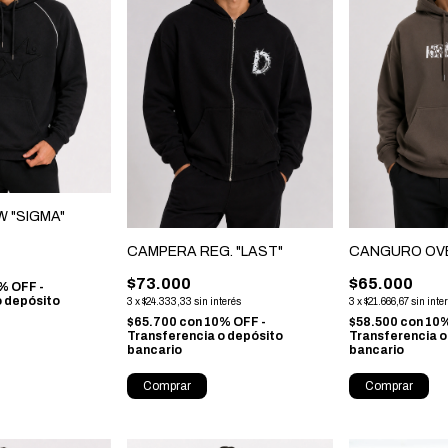
 "SIGMA"
CANGURO OVE
CAMPERA REG. "LAST"
s
$65.000
$73.000
% OFF -
o depósito
3
x
$21.666,67
sin inte
3
x
$24.333,33
sin interés
$58.500
con
10%
$65.700
con
10% OFF -
Transferencia o
Transferencia o depósito
bancario
bancario
Comprar
Comprar